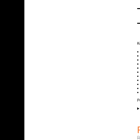
K
P
R