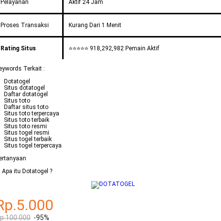
Pelayanan
Aktif 24 Jam
Proses Transaksi
Kurang Dari 1 Menit
Rating Situs
⭐⭐⭐⭐⭐ 918,292,982 Pemain Aktif
eywords Terkait :
Dotatogel
Situs dotatogel
Daftar dotatogel
Situs toto
Daftar situs toto
Situs toto terpercaya
Situs toto terbaik
Situs toto resmi
Situs togel resmi
Situs togel terbaik
Situs togel terpercaya
ertanyaan
Apa itu Dotatogel ?
Rp.5.000
p.100.000
-95%