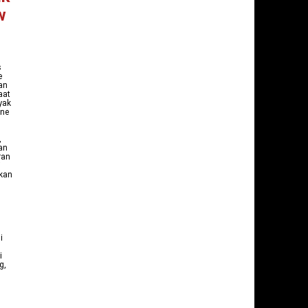
w
s
e
an
aat
yak
ine
,
an
ran
i
ikan
i
i
g,